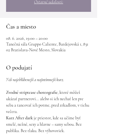
Ostatné udalosti:
Čas a miesto
08. 6. 2026, 19:00 – 20:00
Tanečná sála Gruppo Caliente, Bardejovská 1, 831
02 Bratislava-Nové Mesto, Slovakia
O podujatí
Náš najobľúbenejší a najintímnejší kurz.
Zvodné striptease choreografie
, ktoré môžeš 
ukázať partnerovi... alebo si ich nechať len pre 
seba a tancovať ich potme, pred zrkadlom, v tichu 
večera.
Kurz After dark
 je priestor, kde sa učíme byť 
smelé, nežné, sexy a hlavne – samy sebou. Bez 
publika. Bez tlaku. Bez výhovoriek.