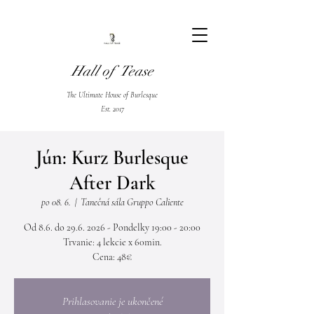
Hall of Tease
The Ultimate House of Burlesque
Est. 2017
Jún: Kurz Burlesque
After Dark
po 08. 6.
  |  
Tanečná sála Gruppo Caliente
Od 8.6. do 29.6. 2026 - Pondelky 19:00 - 20:00
Trvanie: 4 lekcie x 60min.
Cena: 48€
Prihlasovanie je ukončené