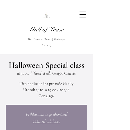
Hall of Tease
The Ultimate House of Burlesque
Est. 2017
Halloween Special class
ut 31. 10.
  |  
Tanečná sála Gruppo Caliente
Táto hodina je iba pre naše členky.
Utorok 31.10. o 19:00 - 20:30h
Cena: 15€
Prihlasovanie je ukončené
Ostatné udalosti: