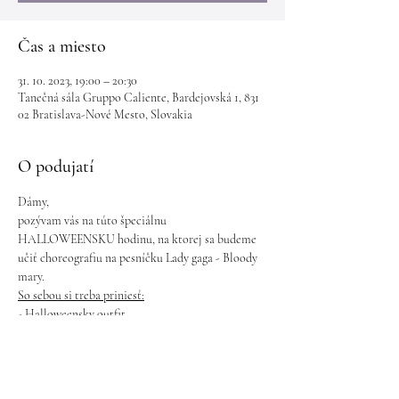
Čas a miesto
31. 10. 2023, 19:00 – 20:30
Tanečná sála Gruppo Caliente, Bardejovská 1, 831
02 Bratislava-Nové Mesto, Slovakia
O podujatí
Dámy, 
pozývam vás na túto špeciálnu 
HALLOWEENSKU hodinu, na ktorej sa budeme 
učiť choreografiu na pesníčku Lady gaga - Bloody 
mary.
So sebou si treba priniesť:
- Halloweensky outfit
- rukavičky
Utorok 31.10. o 19:00 - 20:30h
Ukázať viac