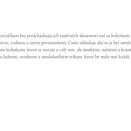
očníčkam bez predchádzajúcich tanečných skúseností stať sa bohyňami z
érou, rodinou a inými povinnosťami. Často zabúdajú aké to je byť samým
ými hrdinkami, ktoré sa starajú o celý svet, ale ženskými, nežnými a krá
ť sa ladnosti, zvodnosti a neodolateľným trikom, ktoré by mala mať každá