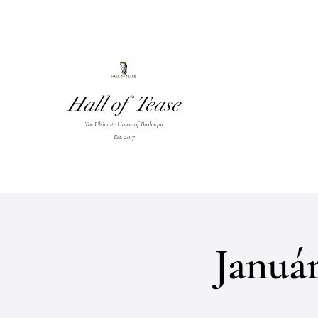
Hall of Tease
The Ultimate House of Burlesque
Est. 2017
Januá