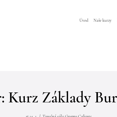
Úvod
Naše kurzy
r: Kurz Základy Bur
st 14. 1.
  |  
Tanečná sála Gruppo Caliente