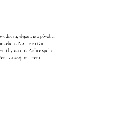
vodnosti, elegancie a pôvabu.
i sebou...No nielen tými 
snymi bytosťami. Poďme spolu 
 žena vo svojom arzenále 