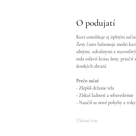
O podujatí
Kurz umožňuje aj úplným začiat
Ženy často balansujú medzi kari
silnými, odvážnymi a starostliv
teda osláviť krásu ženy, priuči
ženských zbraní.
Prečo začať:
- Zlepšíš držanie tela
- Získaš ladnosť a sebavedomie
- Naučíš sa nové pohyby a triky
Ukázať viac