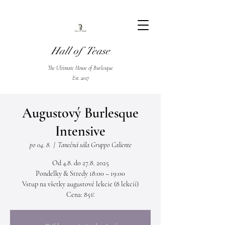
Hall of Tease
The Ultimate House of Burlesque
Est. 2017
Augustový Burlesque
Intensive
po 04. 8.
  |  
Tanečná sála Gruppo Caliente
Od 4.8. do 27.8. 2025
Pondelky & Stredy 18:00 – 19:00
Vstup na všetky augustové lekcie (8 lekcií)
Cena: 85€