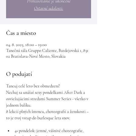
Prihlasovanie je ukončené
Ostatné udalosti:
Čas a miesto
04. 8. 2025, 18:00 – 19:00
Tanečná sála Gruppo Caliente, Bardejovská 1, 831
02 Bratislava-Nové Mesto, Slovakia
O podujatí
Tancuj celé leto bez obmedzení! 
Nechaj sa unášať sexy pondelkami After Dark a 
osviežujúcimi stredami Summer Series - všetko v 
jednom balíku.
8 lekcií plných šmrncu, choreografií a ženskosti – 
to je tvoj vstup do burlesque leta snov.
4× pondelok: jemné, vášnivé choreografie, 