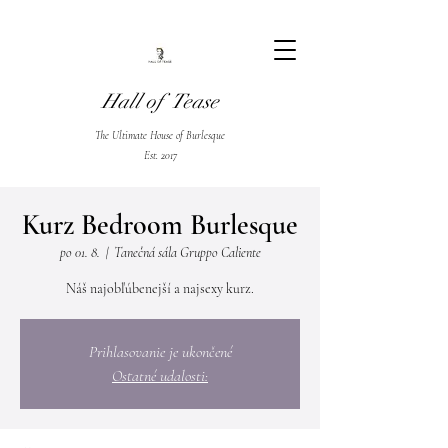
Hall of Tease
The Ultimate House of Burlesque
Est. 2017
Kurz Bedroom Burlesque
po 01. 8.
  |  
Tanečná sála Gruppo Caliente
Prihlasovanie je ukončené
Ostatné udalosti: