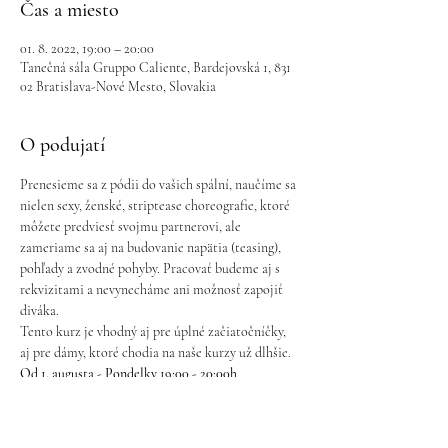
Čas a miesto
01. 8. 2022, 19:00 – 20:00
Tanečná sála Gruppo Caliente, Bardejovská 1, 831
02 Bratislava-Nové Mesto, Slovakia
O podujatí
Prenesieme sa z pódii do vašich spální, naučíme sa 
nielen sexy, ženské, striptease choreografie, ktoré 
môžete predviesť svojmu partnerovi, ale 
zameriame sa aj na budovanie napätia (teasing), 
pohľady a zvodné pohyby. Pracovať budeme aj s 
rekvizitami a nevynecháme ani možnosť zapojiť 
diváka.
Tento kurz je vhodný aj pre úplné začiatočníčky, 
aj pre dámy, ktoré chodia na naše kurzy už dlhšie.
Od 1. augusta - Pondelky 19:00 - 20:00h
Trvanie:
 5 lekcií x 60min.
Cena: 
50€
Možnosť náhrady 2 vymeškaných hodín počas 