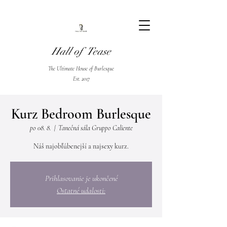
Hall of Tease
The Ultimate House of Burlesque
Est. 2017
Kurz Bedroom Burlesque
po 08. 8.
  |  
Tanečná sála Gruppo Caliente
Prihlasovanie je ukončené
Ostatné udalosti: