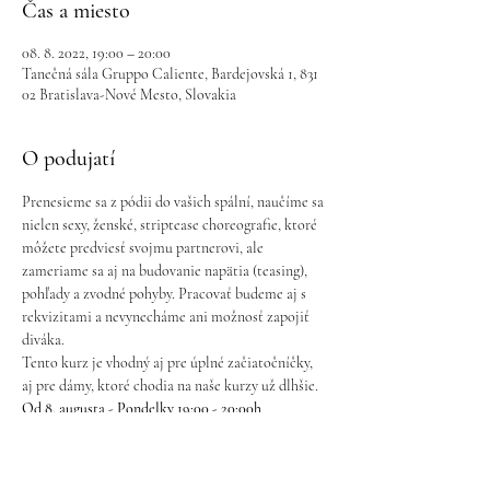
Čas a miesto
08. 8. 2022, 19:00 – 20:00
Tanečná sála Gruppo Caliente, Bardejovská 1, 831
02 Bratislava-Nové Mesto, Slovakia
O podujatí
Prenesieme sa z pódii do vašich spální, naučíme sa 
nielen sexy, ženské, striptease choreografie, ktoré 
môžete predviesť svojmu partnerovi, ale 
zameriame sa aj na budovanie napätia (teasing), 
pohľady a zvodné pohyby. Pracovať budeme aj s 
rekvizitami a nevynecháme ani možnosť zapojiť 
diváka.
Tento kurz je vhodný aj pre úplné začiatočníčky, 
aj pre dámy, ktoré chodia na naše kurzy už dlhšie.
Od 8. augusta - Pondelky 19:00 - 20:00h
 4 lekcie x 60min.
Trvanie:
40€
Cena: 
Možnosť náhrady 2 vymeškaných hodín počas 