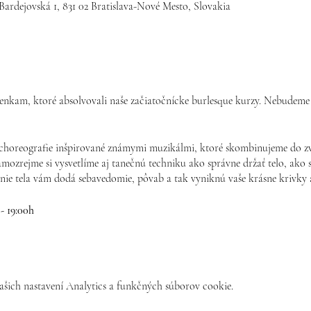
Bardejovská 1, 831 02 Bratislava-Nové Mesto, Slovakia
ienkam, ktoré absolvovali naše začiatočnícke burlesque kurzy. Nebudeme 
choreografie inšpirované známymi muzikálmi, ktoré skombinujeme do zv
amozrejme si vysvetlíme aj tanečnú techniku ako správne držať telo, ako 
nie tela vám dodá sebavedomie, pôvab a tak vyniknú vaše krásne krivky a
 - 19:00h
 hodín počas trvania kurzu.
šich nastavení Analytics a funkčných súborov cookie.