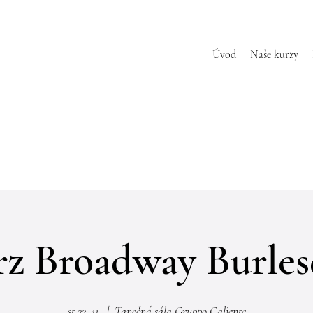
Úvod
Naše kurzy
z Broadway Burle
st 22. 11.
  |  
Tanečná sála Gruppo Caliente