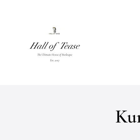
Hall of Tease
The Ultimate House of Burlesque
Est. 2017
Kur