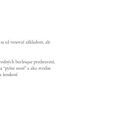
sa už venovať základom, ale
odných burlesque predstavení,
sa “pyšne nosiť” a ako zvodne
 ženskosť.