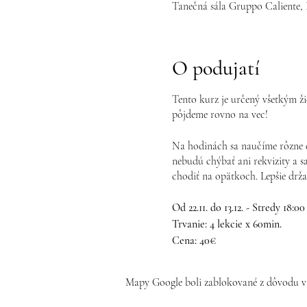
Tanečná sála Gruppo Caliente, 
O podujatí
Tento kurz je určený všetkým ž
pôjdeme rovno na vec!
Na hodinách sa naučíme rôzne 
nebudú chýbať ani rekvizity a s
chodiť na opätkoch. Lepšie drža
Od 22.11. do 13.12. - Stredy 18:00
Trvanie: 4 lekcie x 60min.
Cena: 40€
Možnosť náhrady 2 vymeškaných
Mapy Google boli zablokované z dôvodu va