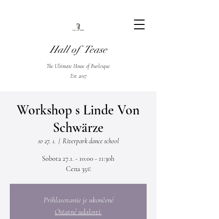
Hall of Tease
The Ultimate House of Burlesque
Est. 2017
Workshop s Linde Von
Schwärze
so 27. 1.
  |  
Riverpark dance school
Sobota 27.1. - 10:00 - 11:30h
Prihlasovanie je ukončené
Ostatné udalosti: