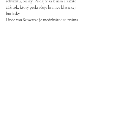
rekvizitu, bičíky! Pridajte sa k nám a zažite 
zážitok, ktorý prekračuje hranice klasickej 
burlesky.
Linde von Schwärze je medzinárodne známa 
showgirl z Prahy. Pôsobí v Czech Cabaret Show, v 
najväčšom kabaretnom predstavení v Českej 
republike, pravidelne vystupuje aj v Poľsku, 
Nemecku a Rakúsku a je zakladateľkou tanečnej 
školy The Burlesque Institute.
27. január od 10:00 do 11:30h
Cena: 35€
Pravidlá ochrany osobných údajov
©2023 by om.be. Proudly created with
Wix.com
halloftease@gmail.com
- Bratislava