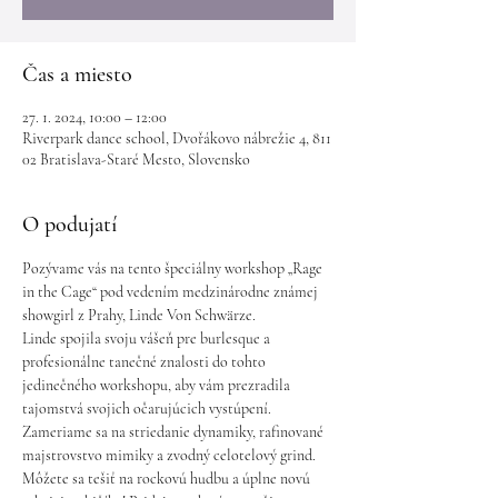
Čas a miesto
27. 1. 2024, 10:00 – 12:00
Riverpark dance school, Dvořákovo nábrežie 4, 811
02 Bratislava-Staré Mesto, Slovensko
O podujatí
Pozývame vás na tento špeciálny workshop „Rage 
in the Cage“ pod vedením medzinárodne známej 
showgirl z Prahy, Linde Von Schwärze. 
Linde spojila svoju vášeň pre burlesque a 
profesionálne tanečné znalosti do tohto 
jedinečného workshopu, aby vám prezradila 
tajomstvá svojich očarujúcich vystúpení. 
Zameriame sa na striedanie dynamiky, rafinované 
majstrovstvo mimiky a zvodný celotelový grind. 
Môžete sa tešiť na rockovú hudbu a úplne novú 