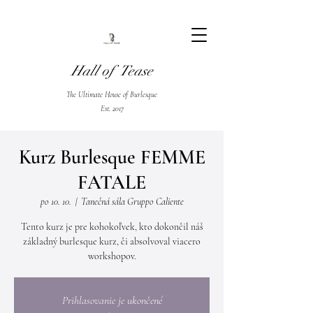
Hall of Tease
The Ultimate House of Burlesque
Est. 2017
Kurz Burlesque FEMME
FATALE
po 10. 10.
  |  
Tanečná sála Gruppo Caliente
Tento kurz je pre kohokoľvek, kto dokončil náš
základný burlesque kurz, či absolvoval viacero
workshopov.
Prihlasovanie je ukončené