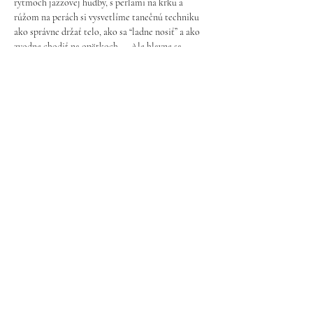
rytmoch jazzovej hudby, s perlami na krku a 
rúžom na perách si vysvetlíme tanečnú techniku 
ako správne držať telo, ako sa “ladne nosiť” a ako 
zvodne chodiť na opätkoch.... Ale hlavne sa 
môžete tešiť na cabaretné a neodolatelné 
choreografie.
Lepšie držanie tela vám dodá sebavedomie, pôvab 
a tak vyniknú vaše krásne krivky a ženskosť.
Od 10. októbra
Ukázať viac
Pravidlá ochrany osobných údajov
©2023 by om.be. Proudly created with
Wix.com
halloftease@gmail.com
- Bratislava