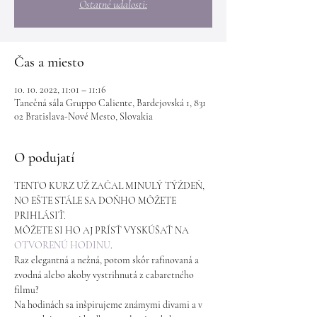
Ostatné udalosti:
Čas a miesto
10. 10. 2022, 11:01 – 11:16
Tanečná sála Gruppo Caliente, Bardejovská 1, 831
02 Bratislava-Nové Mesto, Slovakia
O podujatí
TENTO KURZ UŽ ZAČAL MINULÝ TÝŽDEŇ, 
NO EŠTE STÁLE SA DOŇHO MÔŽETE 
PRIHLÁSIŤ. 
MÔŽETE SI HO AJ PRÍSŤ VYSKÚŠAŤ NA 
OTVORENÚ HODINU
.
Raz elegantná a nežná, potom skôr rafinovaná a 
zvodná alebo akoby vystrihnutá z cabaretného 
filmu?
Na hodinách sa inšpirujeme známymi divami a v 