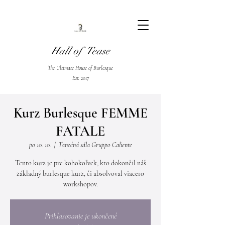
Hall of Tease
The Ultimate House of Burlesque
Est. 2017
Kurz Burlesque FEMME
FATALE
po 10. 10.
  |  
Tanečná sála Gruppo Caliente
Tento kurz je pre kohokoľvek, kto dokončil náš
základný burlesque kurz, či absolvoval viacero
workshopov.
Prihlasovanie je ukončené