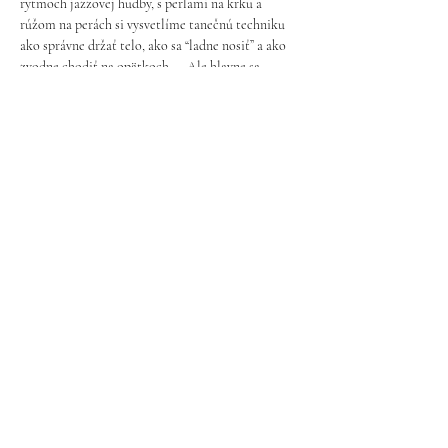
rytmoch jazzovej hudby, s perlami na krku a 
rúžom na perách si vysvetlíme tanečnú techniku 
ako správne držať telo, ako sa “ladne nosiť” a ako 
zvodne chodiť na opätkoch.... Ale hlavne sa 
môžete tešiť na cabaretné a neodolatelné 
choreografie.
Lepšie držanie tela vám dodá sebavedomie, pôvab 
a tak vyniknú vaše krásne krivky a ženskosť.
Od 10. októbra
Ukázať viac
Pravidlá ochrany osobných údajov
©2023 by om.be. Proudly created with
Wix.com
halloftease@gmail.com
- Bratislava