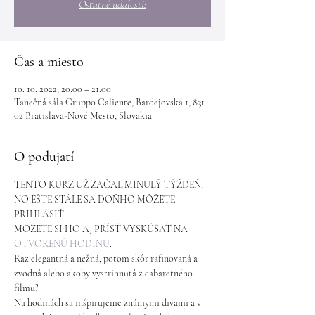
Ostatné udalosti:
Čas a miesto
10. 10. 2022, 20:00 – 21:00
Tanečná sála Gruppo Caliente, Bardejovská 1, 831
02 Bratislava-Nové Mesto, Slovakia
O podujatí
TENTO KURZ UŽ ZAČAL MINULÝ TÝŽDEŇ, 
NO EŠTE STÁLE SA DOŇHO MÔŽETE 
PRIHLÁSIŤ. 
MÔŽETE SI HO AJ PRÍSŤ VYSKÚŠAŤ NA 
OTVORENÚ HODINU
.
Raz elegantná a nežná, potom skôr rafinovaná a 
zvodná alebo akoby vystrihnutá z cabaretného 
filmu?
Na hodinách sa inšpirujeme známymi divami a v 