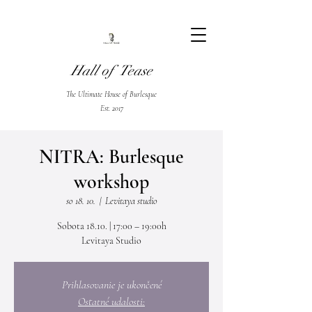
Hall of Tease
The Ultimate House of Burlesque
Est. 2017
NITRA: Burlesque
workshop
so 18. 10.
  |  
Levitaya studio
Sobota 18.10. | 17:00 – 19:00h
Levitaya Studio
Prihlasovanie je ukončené
Ostatné udalosti: