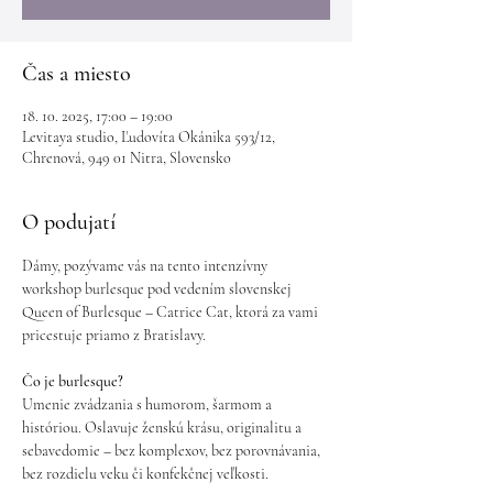
Čas a miesto
18. 10. 2025, 17:00 – 19:00
Levitaya studio, Ľudovíta Okánika 593/12,
Chrenová, 949 01 Nitra, Slovensko
O podujatí
Dámy, pozývame vás na tento intenzívny 
workshop burlesque pod vedením slovenskej 
Queen of Burlesque – Catrice Cat, ktorá za vami 
pricestuje priamo z Bratislavy.
Čo je burlesque?
Umenie zvádzania s humorom, šarmom a 
históriou. Oslavuje ženskú krásu, originalitu a 
sebavedomie – bez komplexov, bez porovnávania, 
bez rozdielu veku či konfekčnej veľkosti.