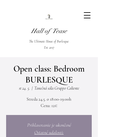
Hall of Tease
The Ultimate House of Burlesque
Est. 2017
Open class: Bedroom
BURLESQUE
st 24. 5.
  |  
Tanečná sála Gruppo Caliente
Streda 24.5. o 18:00-19:00h
Cena: 12€
Prihlasovanie je ukončené
Ostatné udalosti: