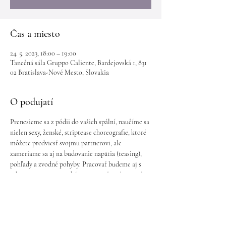
Čas a miesto
24. 5. 2023, 18:00 – 19:00
Tanečná sála Gruppo Caliente, Bardejovská 1, 831
02 Bratislava-Nové Mesto, Slovakia
O podujatí
Prenesieme sa z pódii do vašich spální, naučíme sa 
nielen sexy, ženské, striptease choreografie, ktoré 
môžete predviesť svojmu partnerovi, ale 
zameriame sa aj na budovanie napätia (teasing), 
pohľady a zvodné pohyby. Pracovať budeme aj s 
rekvizitami a nevynecháme ani možnosť zapojiť 
diváka.
Streda 24.5.  18:00 - 19:00h
Cena: 12€