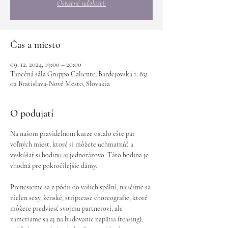
Ostatné udalosti:
Čas a miesto
09. 12. 2024, 19:00 – 20:00
Tanečná sála Gruppo Caliente, Bardejovská 1, 831
02 Bratislava-Nové Mesto, Slovakia
O podujatí
Na našom pravidelnom kurze ostalo ešte pár 
voľných miest, ktoré si môžete uchmatnúť a 
vyskúšať si hodinu aj jednorázovo. Táto hodina je 
vhodná pre pokročilejšie dámy.
Prenesieme sa z pódii do vašich spální, naučíme sa 
nielen sexy, ženské, striptease choreografie, ktoré 
môžete predviesť svojmu partnerovi, ale 
zameriame sa aj na budovanie napätia (teasing), 