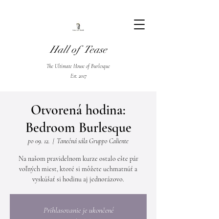
Hall of Tease
The Ultimate House of Burlesque
Est. 2017
Otvorená hodina:
Bedroom Burlesque
po 09. 12.
  |  
Tanečná sála Gruppo Caliente
Na našom pravidelnom kurze ostalo ešte pár
voľných miest, ktoré si môžete uchmatnúť a
vyskúšať si hodinu aj jednorázovo.
Prihlasovanie je ukončené