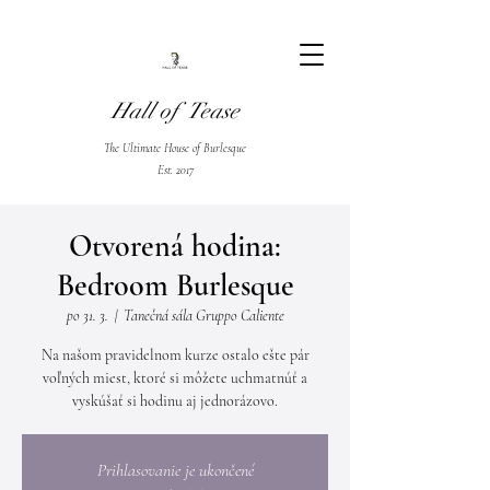
Hall of Tease
The Ultimate House of Burlesque
Est. 2017
Otvorená hodina:
Bedroom Burlesque
po 31. 3.
  |  
Tanečná sála Gruppo Caliente
Na našom pravidelnom kurze ostalo ešte pár
voľných miest, ktoré si môžete uchmatnúť a
vyskúšať si hodinu aj jednorázovo.
Prihlasovanie je ukončené