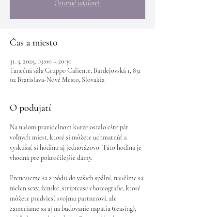
Ostatné udalosti:
Čas a miesto
31. 3. 2025, 19:00 – 20:30
Tanečná sála Gruppo Caliente, Bardejovská 1, 831
02 Bratislava-Nové Mesto, Slovakia
O podujatí
Na našom pravidelnom kurze ostalo ešte pár 
voľných miest, ktoré si môžete uchmatnúť a 
vyskúšať si hodinu aj jednorázovo. Táto hodina je 
vhodná pre pokročilejšie dámy.
Prenesieme sa z pódii do vašich spální, naučíme sa 
nielen sexy, ženské, striptease choreografie, ktoré 
môžete predviesť svojmu partnerovi, ale 
zameriame sa aj na budovanie napätia (teasing), 