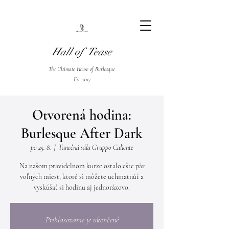
Hall of Tease
The Ultimate House of Burlesque
Est. 2017
Otvorená hodina:
Burlesque After Dark
po 25. 8.
  |  
Tanečná sála Gruppo Caliente
Na našom pravidelnom kurze ostalo ešte pár
voľných miest, ktoré si môžete uchmatnúť a
vyskúšať si hodinu aj jednorázovo.
Prihlasovanie je ukončené