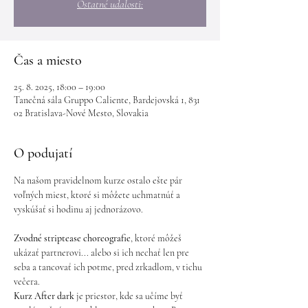
Ostatné udalosti:
Čas a miesto
25. 8. 2025, 18:00 – 19:00
Tanečná sála Gruppo Caliente, Bardejovská 1, 831
02 Bratislava-Nové Mesto, Slovakia
O podujatí
Na našom pravidelnom kurze ostalo ešte pár 
voľných miest, ktoré si môžete uchmatnúť a 
vyskúšať si hodinu aj jednorázovo.
Zvodné striptease choreografie
, ktoré môžeš 
ukázať partnerovi... alebo si ich nechať len pre 
seba a tancovať ich potme, pred zrkadlom, v tichu 
večera.
Kurz After dark
 je priestor, kde sa učíme byť 