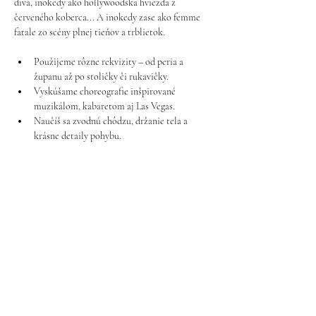
diva, inokedy ako hollywoodska hviezda z 
červeného koberca... A inokedy zase ako femme 
fatale zo scény plnej tieňov a trblietok.
Použijeme rôzne rekvizity – od peria a 
županu až po stoličky či rukavičky.
Vyskúšame choreografie inšpirované 
muzikálom, kabaretom aj Las Vegas.
Naučíš sa zvodnú chôdzu, držanie tela a 
krásne detaily pohybu.
Tieto hodiny odporúčam žienkam, ktoré už 
absolvovali 
úvodný kurz burlesque pre 
začiatočníčky
, alebo majú aspoň základnú 
skúsenosť s tancom. Je to ideálny spôsob, ako si 
rozšíriť svoj burlesque repertoár a zažiť niečo 
nové každý týždeň.
Ukázať viac