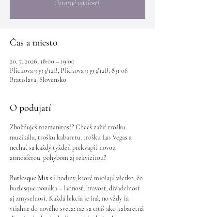
Ostatné udalosti:
Čas a miesto
20. 7. 2026, 18:00 – 19:00
Plickova 9393/12B, Plickova 9393/12B, 831 06
Bratislava, Slovensko
O podujatí
Zbožňuješ rozmanitosť? Chceš zažiť trošku 
muzikálu, trošku kabaretu, trošku Las Vegas a 
nechať sa každý týždeň prekvapiť novou 
atmosférou, pohybom aj rekvizitou?
Burlesque Mix 
sú hodiny, ktoré miešajú všetko, čo 
burlesque ponúka – ladnosť, hravosť, divadelnosť 
aj zmyselnosť. Každá lekcia je iná, no vždy ťa 
vtiahne do nového sveta: raz sa cítiš ako kabaretná 