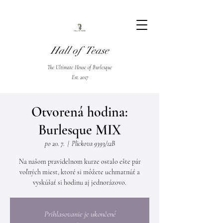
Hall of Tease
The Ultimate House of Burlesque
Est. 2017
Otvorená hodina:
Burlesque MIX
po 20. 7.
  |  
Plickova 9393/12B
Na našom pravidelnom kurze ostalo ešte pár
voľných miest, ktoré si môžete uchmatnúť a
vyskúšať si hodinu aj jednorázovo.
Prihlasovanie je ukončené