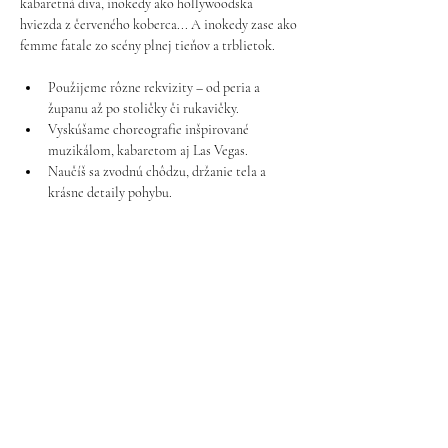
kabaretná diva, inokedy ako hollywoodska 
hviezda z červeného koberca... A inokedy zase ako 
femme fatale zo scény plnej tieňov a trblietok.
Použijeme rôzne rekvizity – od peria a 
županu až po stoličky či rukavičky.
Vyskúšame choreografie inšpirované 
muzikálom, kabaretom aj Las Vegas.
Naučíš sa zvodnú chôdzu, držanie tela a 
krásne detaily pohybu.
Tieto hodiny odporúčam žienkam, ktoré už 
absolvovali 
úvodný kurz burlesque pre 
začiatočníčky
, alebo majú aspoň základnú 
skúsenosť s tancom. Je to ideálny spôsob, ako si 
rozšíriť svoj burlesque repertoár a zažiť niečo 
nové každý týždeň.
Ukázať viac