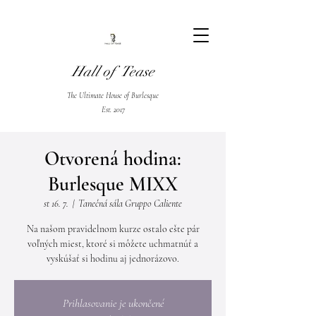
Hall of Tease
The Ultimate House of Burlesque
Est. 2017
Otvorená hodina:
Burlesque MIXX
st 16. 7.
  |  
Tanečná sála Gruppo Caliente
Na našom pravidelnom kurze ostalo ešte pár
voľných miest, ktoré si môžete uchmatnúť a
vyskúšať si hodinu aj jednorázovo.
Prihlasovanie je ukončené