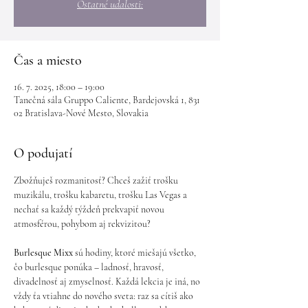
Ostatné udalosti:
Čas a miesto
16. 7. 2025, 18:00 – 19:00
Tanečná sála Gruppo Caliente, Bardejovská 1, 831
02 Bratislava-Nové Mesto, Slovakia
O podujatí
Zbožňuješ rozmanitosť? Chceš zažiť trošku 
muzikálu, trošku kabaretu, trošku Las Vegas a 
nechať sa každý týždeň prekvapiť novou 
atmosférou, pohybom aj rekvizitou?
Burlesque Mixx
 sú hodiny, ktoré miešajú všetko, 
čo burlesque ponúka – ladnosť, hravosť, 
divadelnosť aj zmyselnosť. Každá lekcia je iná, no 
vždy ťa vtiahne do nového sveta: raz sa cítiš ako 