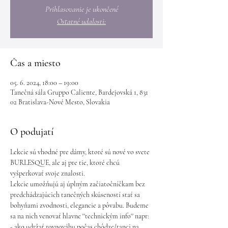
Prihlasovanie je ukončené
Ostatné udalosti:
Čas a miesto
05. 6. 2024, 18:00 – 19:00
Tanečná sála Gruppo Caliente, Bardejovská 1, 831
02 Bratislava-Nové Mesto, Slovakia
O podujatí
Lekcie sú vhodné pre dámy, ktoré sú nové vo svete 
BURLESQUE, ale aj pre tie, ktoré chcú 
vyšperkovať svoje znalosti.
Lekcie umožňujú aj úplným začiatočníčkam bez 
predchádzajúcich tanečných skúseností stať sa 
bohyňami zvodnosti, elegancie a pôvabu. Budeme 
sa na nich venovať hlavne ''technickým info'' napr:
- ako udržať rovnováhu počas chôdze/tanci na 