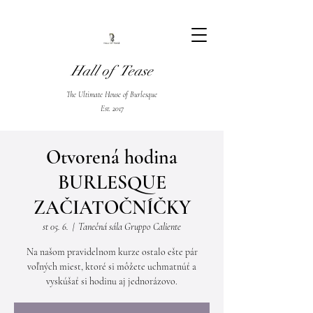
Hall of Tease
The Ultimate House of Burlesque
Est. 2017
Otvorená hodina
BURLESQUE
ZAČIATOČNÍČKY
st 05. 6.
  |  
Tanečná sála Gruppo Caliente
Na našom pravidelnom kurze ostalo ešte pár
voľných miest, ktoré si môžete uchmatnúť a
vyskúšať si hodinu aj jednorázovo.