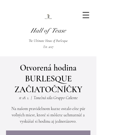
Hall of Tease
The Ultimate House of Burlesque
Est. 2017
Otvorená hodina
BURLESQUE
ZAČIATOČNÍČKY
st 18. 1.
  |  
Tanečná sála Gruppo Caliente
Na našom pravidelnom kurze ostalo ešte pár
voľných miest, ktoré si môžete uchmatnúť a
vyskúšať si hodinu aj jednorázovo.