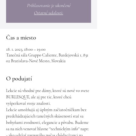
Prihlasovanie je ukončené
Ostatné udalosti:
Čas a miesto
18. 1. 2023, 18:00 – 19:00
Tanečná sála Gruppo Caliente, Bardejovská 1, 831
02 Bratislava-Nové Mesto, Slovakia
O podujatí
Lekcie sú vhodné pre dámy, ktoré sú nové vo svete 
BURLESQUE, ale aj pre tie, ktoré chcú 
vyšperkovať svoje znalosti.
Lekcie umožňujú aj úplným začiatočníčkam bez 
predchádzajúcich tanečných skúseností stať sa 
bohyňami zvodnosti, elegancie a pôvabu. Budeme 
sa na nich venovať hlavne ''technickým info'' napr:
- ako udržať rovnováhu počas chôdze/tanci na 