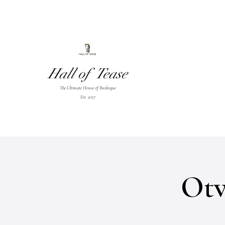
Hall of Tease
The Ultimate House of Burlesque
Est. 2017
Otv