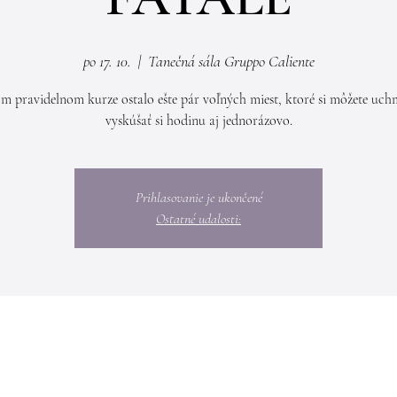
po 17. 10.
  |  
Tanečná sála Gruppo Caliente
m pravidelnom kurze ostalo ešte pár voľných miest, ktoré si môžete uch
vyskúšať si hodinu aj jednorázovo.
Prihlasovanie je ukončené
Ostatné udalosti: