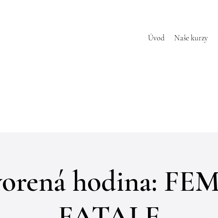
Úvod
Naše kurzy
orená hodina: F
FATALE