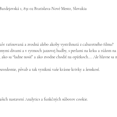
Bardejovská 1, 831 02 Bratislava-Nové Mesto, Slovakia
kôr rafinovaná a zvodná alebo akoby vystrihnutá z cabaretného filmu?
mymi divami a v rytmoch jazzovej hudby, s perlami na krku a rúžom na p
 ako sa “ladne nosiť” a ako zvodne chodiť na opätkoch.... Ale hlavne sa m
bavedomie, pôvab a tak vyniknú vaše krásne krivky a ženskosť.
šich nastavení Analytics a funkčných súborov cookie.