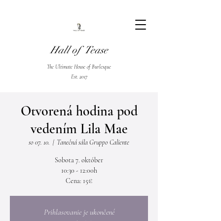
Hall of Tease
The Ultimate House of Burlesque
Est. 2017
Otvorená hodina pod
vedením Lila Mae
so 07. 10.
  |  
Tanečná sála Gruppo Caliente
Sobota 7. október
10:30 - 12:00h
Cena: 15€
Prihlasovanie je ukončené