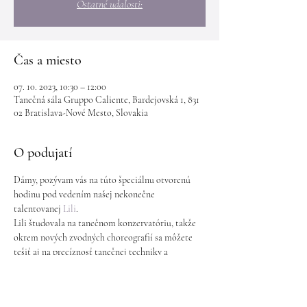
Ostatné udalosti:
Čas a miesto
07. 10. 2023, 10:30 – 12:00
Tanečná sála Gruppo Caliente, Bardejovská 1, 831
02 Bratislava-Nové Mesto, Slovakia
O podujatí
Dámy, pozývam vás na túto špeciálnu otvorenú 
hodinu pod vedením našej nekonečne 
talentovanej 
Lili
.
Lili študovala na tanečnom konzervatóriu, takže 
okrem nových zvodných choreografií sa môžete 
tešiť aj na precíznosť tanečnej techniky a 
zaujímavé triky s rekvizitami.
Hodiny sú vhodné aj pre úplné začiatočníčky.
Sobota 10:30 - 12:00h