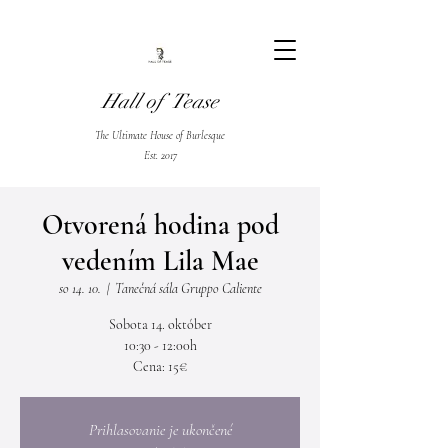
Hall of Tease
The Ultimate House of Burlesque
Est. 2017
Otvorená hodina pod
vedením Lila Mae
so 14. 10.
  |  
Tanečná sála Gruppo Caliente
Sobota 14. október
10:30 - 12:00h
Cena: 15€
Prihlasovanie je ukončené