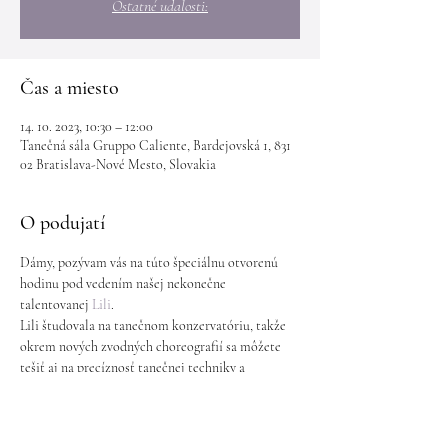
Ostatné udalosti:
Čas a miesto
14. 10. 2023, 10:30 – 12:00
Tanečná sála Gruppo Caliente, Bardejovská 1, 831
02 Bratislava-Nové Mesto, Slovakia
O podujatí
Dámy, pozývam vás na túto špeciálnu otvorenú 
hodinu pod vedením našej nekonečne 
talentovanej 
Lili
.
Lili študovala na tanečnom konzervatóriu, takže 
okrem nových zvodných choreografií sa môžete 
tešiť aj na precíznosť tanečnej techniky a 
zaujímavé triky s rekvizitami.
Hodiny sú vhodné aj pre úplné začiatočníčky.
Sobota 10:30 - 12:00h