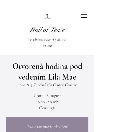
Hall of Tease
The Ultimate House of Burlesque
Est. 2017
Otvorená hodina pod
vedením Lila Mae
ut 08. 8.
  |  
Tanečná sála Gruppo Caliente
Utorok 8. august
19:00 - 20:30h
Cena: 15€
Prihlasovanie je ukončené