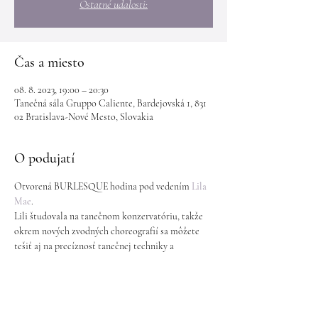
Ostatné udalosti:
Čas a miesto
08. 8. 2023, 19:00 – 20:30
Tanečná sála Gruppo Caliente, Bardejovská 1, 831
02 Bratislava-Nové Mesto, Slovakia
O podujatí
Otvorená BURLESQUE hodina pod vedením 
Lila 
Mae
.
Lili študovala na tanečnom konzervatóriu, takže 
okrem nových zvodných choreografií sa môžete 
tešiť aj na precíznosť tanečnej techniky a 
zaujímavé triky s rekvizitami.
Hodiny sú vhodné aj pre úplné začiatočníčky.
Utorok 19:00 - 20:30h
Cena: 15€