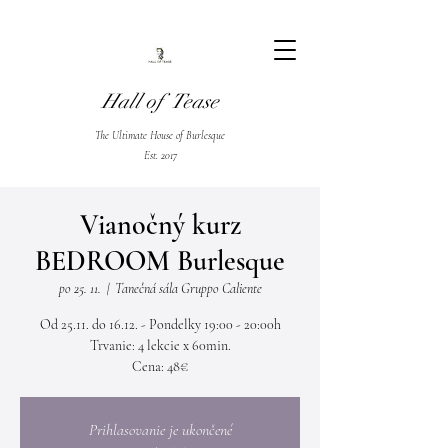
Hall of Tease
The Ultimate House of Burlesque
Est. 2017
Vianočný kurz
BEDROOM Burlesque
po 25. 11.
  |  
Tanečná sála Gruppo Caliente
Od 25.11. do 16.12. - Pondelky 19:00 - 20:00h
Trvanie: 4 lekcie x 60min.
Cena: 48€
Prihlasovanie je ukončené