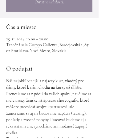
Ostatné udalosti:
Čas a miesto
25. 11. 2024, 19:00 – 20:00
Tanečná sála Gruppo Caliente, Bardejovská 1, 831
02 Bratislava-Nové Mesto, Slovakia
O podujatí
Náš najobľúbenejší a najsexy kurz,
 vhodný pre 
dámy, ktoré k nám chodia na kurzy už dlhšie.
Prenesieme sa z pódii do vašich spální, naučíme sa 
nielen sexy, ženské, striptease choreografie, ktoré 
môžete predviesť svojmu partnerovi, ale 
zameriame sa aj na budovanie napätia (teasing), 
pohľady a zvodné pohyby. Pracovať budeme aj s 
rekvizitami a nevynecháme ani možnosť zapojiť 
diváka.