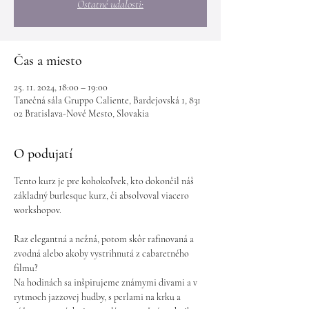
Ostatné udalosti:
Čas a miesto
25. 11. 2024, 18:00 – 19:00
Tanečná sála Gruppo Caliente, Bardejovská 1, 831
02 Bratislava-Nové Mesto, Slovakia
O podujatí
Tento kurz je pre kohokoľvek, kto dokončil náš 
základný burlesque kurz, či absolvoval viacero 
workshopov.
Raz elegantná a nežná, potom skôr rafinovaná a 
zvodná alebo akoby vystrihnutá z cabaretného 
filmu?
Na hodinách sa inšpirujeme známymi divami a v 
rytmoch jazzovej hudby, s perlami na krku a 