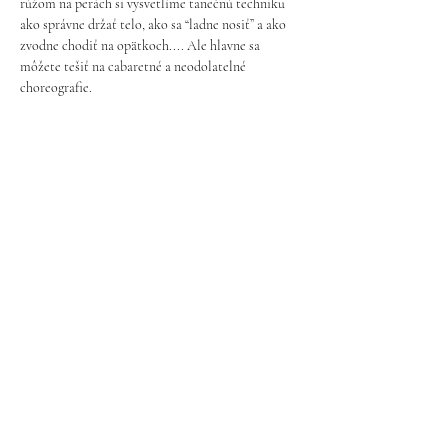
rúžom na perách si vysvetlíme tanečnú techniku 
ako správne držať telo, ako sa “ladne nosiť” a ako 
zvodne chodiť na opätkoch.... Ale hlavne sa 
môžete tešiť na cabaretné a neodolatelné 
choreografie.
Lepšie držanie tela vám dodá sebavedomie, pôvab 
a tak vyniknú vaše krásne krivky a ženskosť.
Od 25.11. do 16.12. - Pondelky 18:00 - 19:00h
Trvanie: 4 lekcie x 60min.
Ukázať viac
Pravidlá ochrany osobných údajov
©2023 by om.be. Proudly created with
Wix.com