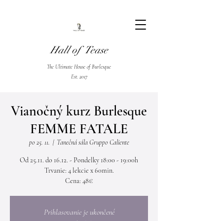
Hall of Tease
The Ultimate House of Burlesque
Est. 2017
Vianočný kurz Burlesque
FEMME FATALE
po 25. 11.
  |  
Tanečná sála Gruppo Caliente
Od 25.11. do 16.12. - Pondelky 18:00 - 19:00h
Trvanie: 4 lekcie x 60min.
Cena: 48€
Prihlasovanie je ukončené