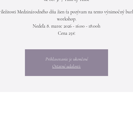
ríležitosti Medzinárodného dňa žien ťa pozývam na tento výnimočný bur
workshop.
Nedeľa 8. marec 2026 - 16:00 - 18:00h
Cena 25€
Prihlasovanie je ukončené
Ostatné udalosti: