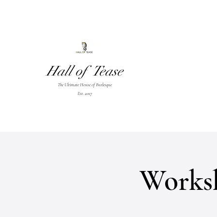
Hall of Tease
The Ultimate House of Burlesque
Est. 2017
Worksh