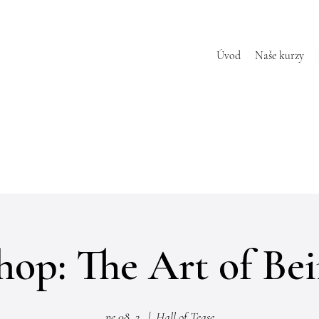
Úvod
Naše kurzy
op: The Art of Be
ne 08. 3.
  |  
Hall of Tease