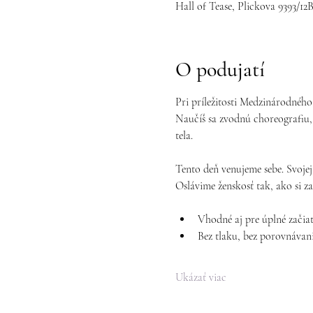
Hall of Tease, Plickova 9393/12B
O podujatí
Pri príležitosti Medzinárodnéh
Naučíš sa zvodnú choreografiu, 
tela.
Tento deň venujeme sebe. Svojej s
Oslávime ženskosť tak, ako si zas
Vhodné aj pre úplné začia
Bez tlaku, bez porovnávan
Ukázať viac