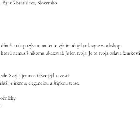
, 831 06 Bratislava, Slovensko
o dňa žien ťa pozývam na tento výnimočný burlesque workshop.
ktorú nemusíš nikomu ukazovať. Je len tvoja. Je to tvoja oslava ženskosti
ile. Svojej jemnosti. Svojej hravosti.
lúži, s iskrou, eleganciou a štipkou tease.
točníčky
ia